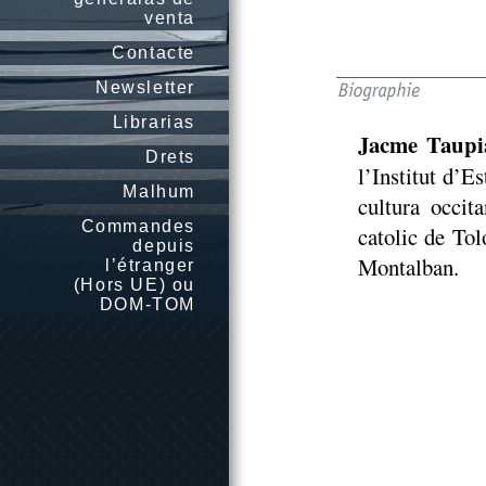
venta
Contacte
Newsletter
Librarias
Jacme Taupi
Drets
l’Institut d’E
Malhum
cultura occit
Commandes
catolic de Tol
depuis
Montalban.
l’étranger
(Hors UE) ou
DOM-TOM