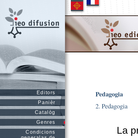
Pedagogia
Editors
Panièr
2. Pedagogia
Catalòg
Genres
La p
Condicions
generalas de