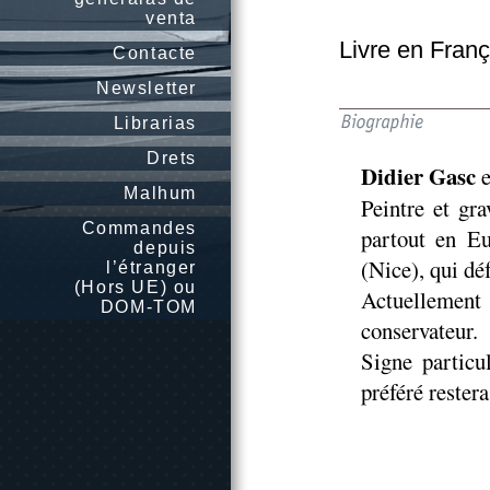
venta
Livre en Franç
Contacte
Newsletter
Librarias
Drets
Didier Gasc
e
Malhum
Peintre et gra
Commandes
partout en Eu
depuis
(Nice), qui dé
l’étranger
(Hors UE) ou
Actuellement 
DOM-TOM
conservateur.
Signe particu
préféré restera