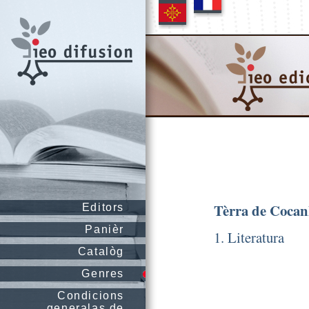
Tèrra de Coca
Editors
Panièr
1. Literatura
Catalòg
Genres
Condicions
generalas de