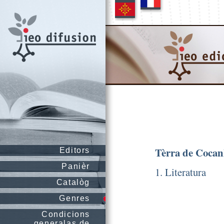
Tèrra de Coca
Editors
Panièr
1. Literatura
Catalòg
Genres
Condicions
generalas de