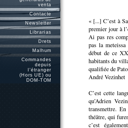
venta
Contacte
« [...] C’est à 
Newsletter
premier jour à l
Librarias
Ai pas res comp
Drets
pas la meteissa 
Malhum
début de ce XXe
habitants du vil
Commandes
depuis
qualifiée de Patoi
l’étranger
(Hors UE) ou
André Vezinhet
DOM-TOM
C’est cette lang
qu’Adrien Vezin
transmettre. En
théâtre, qui fur
c’est égalemen