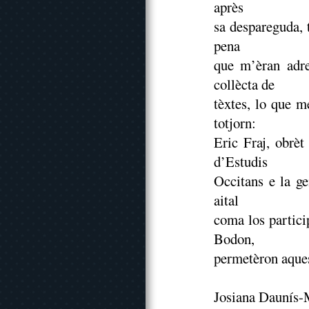
après
sa despareguda, 
pena
que m’èran adre
collècta de
tèxtes, lo que m
totjorn:
Eric Fraj, obrèt
d’Estudis
Occitans e la ge
aital
coma los partici
Bodon,
permetèron aques
Josiana Daunís-