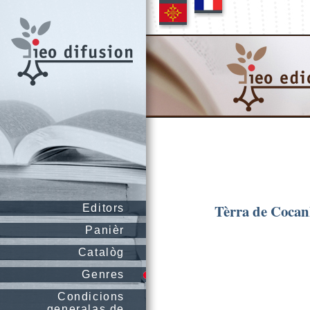
Tèrra de Coca
Editors
Panièr
Catalòg
Genres
Condicions
generalas de