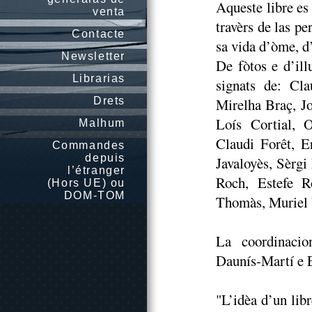
Aqueste libre es
venta
travèrs de las pe
Contacte
sa vida d’òme, d’
Newsletter
De fòtos e d’ill
Librarias
signats de: Cl
Drets
Mirelha Braç, J
Loís Cortial, O
Malhum
Claudi Forêt, E
Commandes
depuis
Javaloyès, Sèrgi
l’étranger
Roch, Estefe R
(Hors UE) ou
DOM-TOM
Thomàs, Muriel V
La coordinacio
Daunís-Martí e E
"L’idèa d’un lib