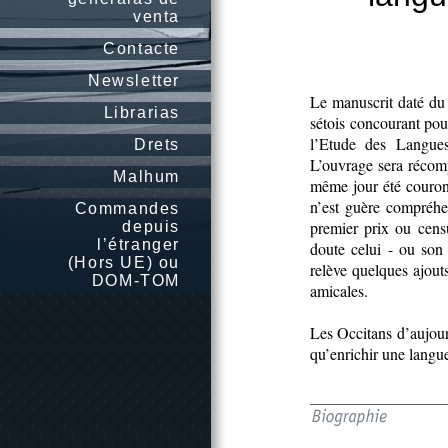
venta
Contacte
Newsletter
Le manuscrit daté du
Librarias
sétois concourant pou
l’Etude des Langue
Drets
L’ouvrage sera récomp
Malhum
même jour été couron
n’est guère compréhen
Commandes
premier prix ou cens
depuis
l’étranger
doute celui - ou son
(Hors UE) ou
relève quelques ajout
DOM-TOM
amicales.
Les Occitans d’aujour
qu’enrichir une langu