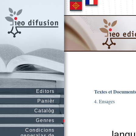
Textes et Document
Editors
4. Ensages
Panièr
Catalòg
Genres
Condicions
langu
generalas de