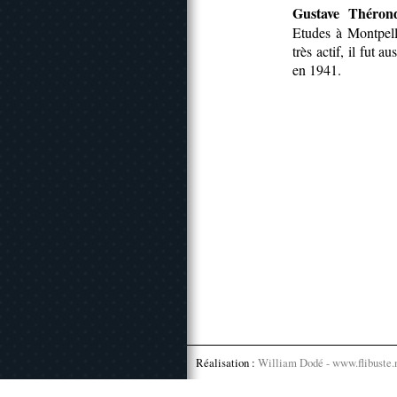
Gustave Théron
Etudes à Montpelli
très actif, il fut 
en 1941.
Réalisation :
William Dodé - www.flibuste.