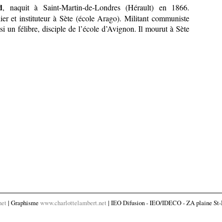
d
, naquit à Saint-Martin-de-Londres (Hérault) en 1866.
er et instituteur à Sète (école Arago). Militant communiste
aussi un félibre, disciple de l’école d’Avignon. Il mourut à Sète
net
| Graphisme
www.charlottelambert.net
| IEO Difusion - IEO/IDECO - ZA plaine St-