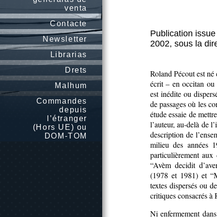
venta
Contacte
Publication issu
Newsletter
2002, sous la dir
Librarias
Drets
Roland Pécout est né 
écrit – en occitan o
Malhum
est inédite ou dispers
Commandes
de passages où les con
depuis
étude essaie de mettre
l’étranger
l’auteur, au-delà de l
(Hors UE) ou
description de l’ense
DOM-TOM
milieu des années 19
particulièrement aux
“Avèm decidit d’ave
(1978 et 1981) et “M
textes dispersés ou de
critiques consacrés à
Ni enfermement dans 