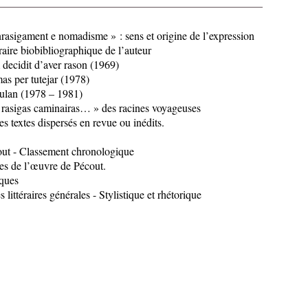
nrasigament e nomadisme » : sens et origine de l’expression
éraire biobibliographique de l’auteur
 decidit d’aver rason (1969)
as per tutejar (1978)
tulan (1978 – 1981)
 rasigas caminairas… » des racines voyageuses
s textes dispersés en revue ou inédits.
out - Classement chronologique
ues de l’œuvre de Pécout.
iques
 littéraires générales - Stylistique et rhétorique