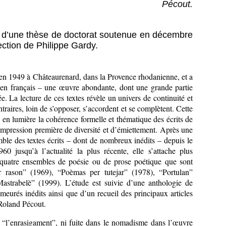
Pécout.
e d’une thèse de doctorat soutenue en décembre
ection de Philippe Gardy.
en 1949 à Châteaurenard, dans la Provence rhodanienne, et a
u en français – une œuvre abondante, dont une grande partie
ée. La lecture de ces textes révèle un univers de continuité et
traires, loin de s’opposer, s’accordent et se complètent. Cette
 en lumière la cohérence formelle et thématique des écrits de
’impression première de diversité et d’émiettement. Après une
mble des textes écrits – dont de nombreux inédits – depuis le
60 jusqu’à l’actualité la plus récente, elle s’attache plus
 quatre ensembles de poésie ou de prose poétique que sont
r rason” (1969), “Poèmas per tutejar” (1978), “Portulan”
astrabelè” (1999). L’étude est suivie d’une anthologie de
meurés inédits ainsi que d’un recueil des principaux articles
 Roland Pécout.
“l’enrasigament”, ni fuite dans le nomadisme dans l’œuvre