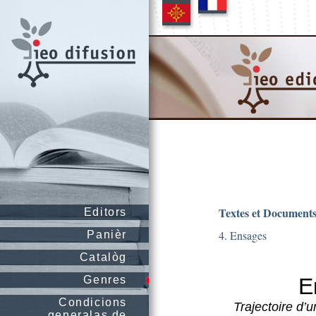
Textes et Document
Editors
4. Ensages
Panièr
Catalòg
Genres
E
Condicions
Trajectoire d’u
generalas de