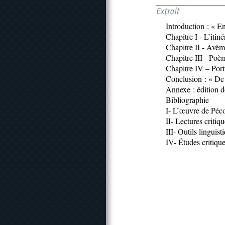
Introduction : « E
Chapitre I - L’itin
Chapitre II - Avèm
Chapitre III - Poèm
Chapitre IV – Por
Conclusion : « De
Annexe : édition de
Bibliographie
I- L’œuvre de Péc
II- Lectures critiq
III- Outils linguist
IV- Études critiques