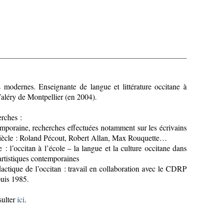
s modernes. Enseignante de langue et littérature occitane à
Valéry de Montpellier (en 2004).
rches :
emporaine, recherches effectuées notamment sur les écrivains
iècle : Roland Pécout, Robert Allan, Max Rouquette…
 : l’occitan à l’école – la langue et la culture occitane dans
 artistiques contemporaines
actique de l’occitan : travail en collaboration avec le CDRP
uis 1985.
sulter
ici
.