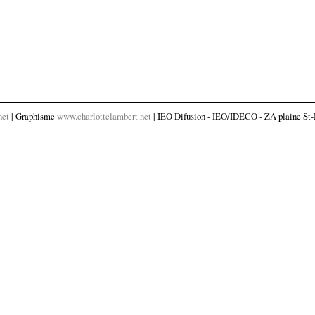
net
| Graphisme
www.charlottelambert.net
| IEO Difusion - IEO/IDECO - ZA plaine St-