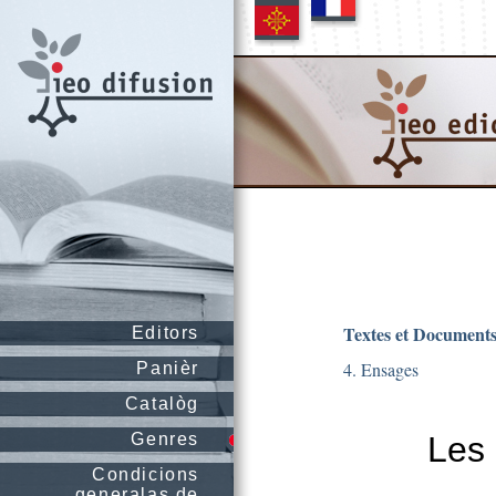
Textes et Document
Editors
4. Ensages
Panièr
Catalòg
Genres
Les 
Condicions
generalas de