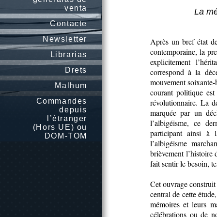
venta
La mé
Contacte
Newsletter
Après un bref état d
contemporaine, la pre
Librarias
explicitement l’hér
Drets
correspond à la déc
mouvement soixante-hu
Malhum
courant politique est
Commandes
révolutionnaire. La 
depuis
marquée par un décl
l’étranger
l’albigéisme, ce der
(Hors UE) ou
participant ainsi à
DOM-TOM
l’albigéisme marchan
brièvement l’histoire
fait sentir le besoin, t
Cet ouvrage construit 
central de cette étude
mémoires et leurs ma
célébrations ou de no