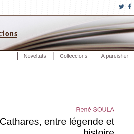
Noveltats
Colleccions
A pareisher
s
René SOULA
Cathares, entre légende et
histoire