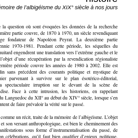
moire de l’albigéisme du XIX° siècle à nos jours
e la question où sont évoquées les données de la recherche
mière partie couvre, de 1870 à 1970, un siècle revendiquant
itage fondateur de Napoléon Peyrat. La deuxième partie
ennie 1970-1981. Pendant cette période, les séquelles du
itard engendrent une translation vers l’extrême gauche et le
 l’objet d’une récupération par la revendication régionaliste
dernière période couvre les années de 1980 à 2002. Elle est
in sans précédent des courants politique et mystique de
nier parvenant à survivre sur le plan ésotérico-éditorial,
 la spectaculaire irruption sur le devant de la scène de
dise. Face à cette intrusion, les historiens, en rappelant
 du Languedoc du XII° au début du XIV° siècle, lorsque s’en
entent de faire prévaloir la vérité sur le passé.
comme un récit, traite de la mémoire de l’albigéisme. L’objet
, et son versant anthropologique, est bien le cheminement des
nifestations sous forme d’instrumentalisation du passé, de
n célébrations, qu’il faut bien qualifier d’enjeux politique.