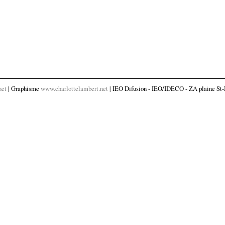
net
| Graphisme
www.charlottelambert.net
| IEO Difusion - IEO/IDECO - ZA plaine St-