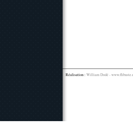
Réalisation :
William Dodé - www.flibuste.