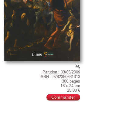
Parution : 03/05/2009
ISBN : 9782350681313
300 pages
16 x 24 cm
25.00 €