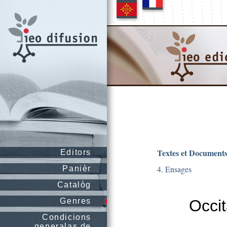
Textes et Document
Editors
4. Ensages
Panièr
Catalòg
Genres
Occit
Condicions
generalas de