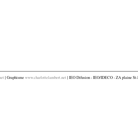
net
| Graphisme
www.charlottelambert.net
| IEO Difusion - IEO/IDECO - ZA plaine St-