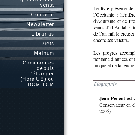
venta
Le livre présente de
l’Occitanie : hérit
Contacte
d’Aquitaine et de Pr
Newsletter
venus d’al-Andalus, in
de l’an mil le creuset
Librarias
encore ses valeurs.
Drets
Les progrès accompli
Malhum
trentaine d’années ont
Commandes
unique et de la rendre
depuis
l’étranger
(Hors UE) ou
DOM-TOM
Jean Penent
est 
Conservateur en c
2005).