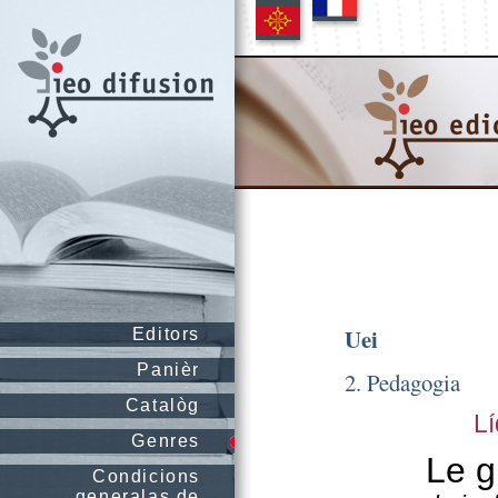
Uei
Editors
Panièr
2. Pedagogia
Catalòg
L
Genres
Le g
Condicions
generalas de