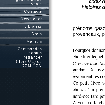
choix d
venta
histoires 
Contacte
Newsletter
Librarias
prénoms gasc
provençaux, p
Drets
Malhum
Pourquoi donner
Commandes
depuis
choisir et lequel
l’étranger
(Hors UE) ou
C’est ce que l’a
DOM-TOM
guidant à trav
également les co
Ce petit livre v
choix d’un prén
nord-occitan) pou
A vous de le cho