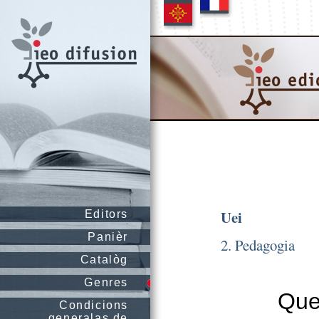
Uei
Editors
Panièr
2. Pedagogia
Catalòg
Genres
Que 
Condicions
generalas de