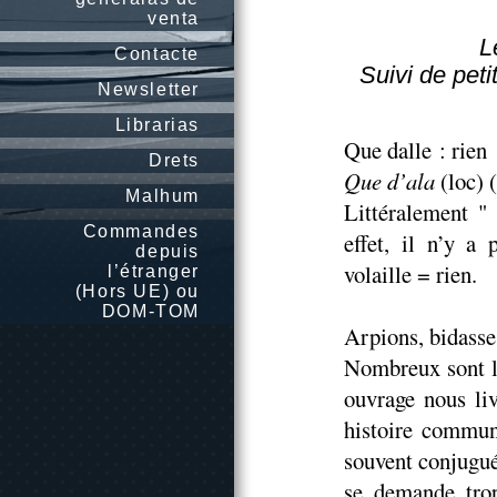
venta
L
Contacte
Suivi de peti
Newsletter
Librarias
Que dalle : rien
Drets
Que d’ala
(loc) 
Malhum
Littéralement "
Commandes
effet, il n’y a
depuis
volaille = rien.
l’étranger
(Hors UE) ou
DOM-TOM
Arpions, bidasse,
Nombreux sont le
ouvrage nous liv
histoire commune
souvent conjugué
se demande trop