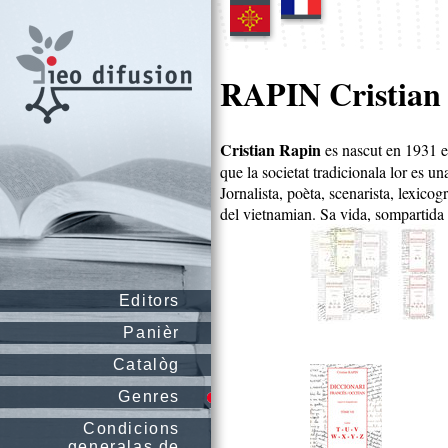
RAPIN Cristian
Cristian Rapin
es nascut en 1931 en
que la societat tradicionala lor es u
Jornalista, poèta, scenarista, lexicog
del vietnamian. Sa vida, sompartida e
Editors
Panièr
Catalòg
Genres
Condicions
generalas de