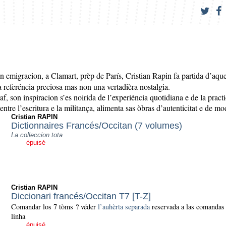
 emigracion, a Clamart, prèp de París, Cristian Rapin fa partida d’aquel
na referéncia preciosa mas non una vertadièra nostalgia.
raf, son inspiracion s’es noirida de l’experiéncia quotidiana e de la practi
ntre l’escritura e la militança, alimenta sas òbras d’autenticitat e de mod
Cristian RAPIN
Dictionnaires Francés/Occitan (7 volumes)
La colleccion tota
épuisé
Cristian RAPIN
Diccionari francés/Occitan T7 [T-Z]
Comandar los 7 tòms ? véder
l’auhèrta separada
reservada a las comandas
linha
épuisé