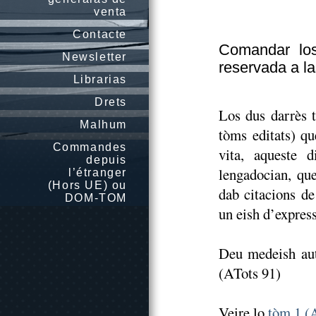
venta
Contacte
Comandar lo
Newsletter
reservada a l
Librarias
Drets
Los dus darrès 
Malhum
tòms editats) q
Commandes
vita, aqueste d
depuis
lengadocian, que
l’étranger
(Hors UE) ou
dab citacions de 
DOM-TOM
un eish d’expres
Deu medeish aut
(ATots 91)
Veire lo
tòm 1 (