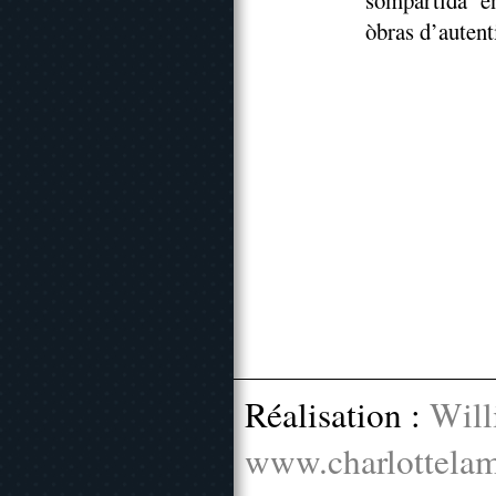
sompartida en
òbras d’autent
Réalisation :
Will
www.charlottelam