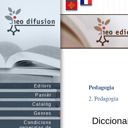
Pedagogia
Editors
Panièr
2. Pedagogia
Catalòg
Genres
Dicciona
Condicions
generalas de