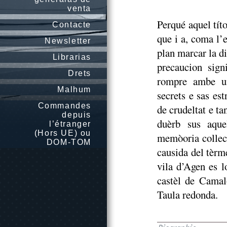
venta
Perqué aquel tít
Contacte
que i a, coma l’
Newsletter
plan marcar la d
Librarias
precaucion sign
Drets
rompre ambe un
Malhum
secrets e sas es
Commandes
de crudeltat e t
depuis
duèrb sus aque
l’étranger
(Hors UE) ou
memòoria collect
DOM-TOM
causida del tèrm
vila d’Agen es 
castèl de Camal
Taula redonda.