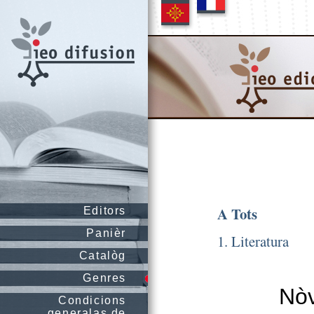
A Tots
Editors
Panièr
1. Literatura
Catalòg
Genres
Nòv
Condicions
generalas de