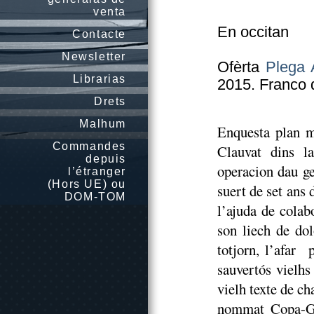
venta
En occitan
Contacte
Newsletter
Ofèrta
Plega 
Librarias
2015. Franco d
Drets
Malhum
Enquesta plan 
Commandes
Clauvat dins l
depuis
operacion dau ge
l’étranger
(Hors UE) ou
suert de set ans
DOM-TOM
l’ajuda de colab
son liech de do
totjorn, l’afar 
sauvertós vielhs
vielh texte de c
nommat Copa-Gò