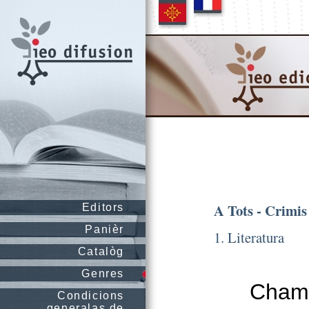
A Tots - Crimis
Editors
Panièr
1. Literatura
Catalòg
Genres
Chami
Condicions
generalas de