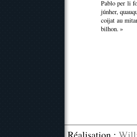
Pablo per li f
júnher, quauqu
coijat au mita
bilhon. »
Réalisation :
Will