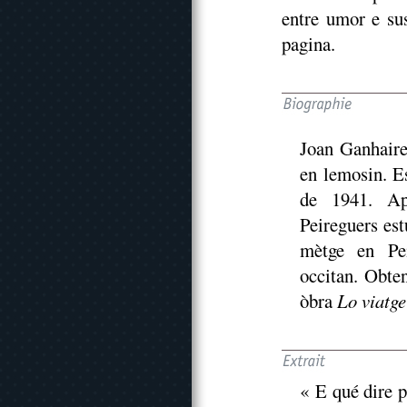
entre umor e sus
pagina.
Joan Ganhaire
en lemosin. E
de 1941. Apr
Peireguers est
mètge en Pei
occitan. Obte
òbra
Lo viatge
« E qué dire p