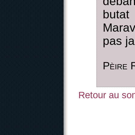
deban
butat
Marava
pas j
Pèire 
Retour au som