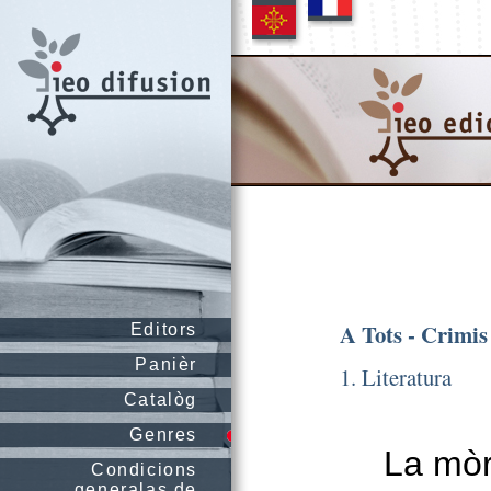
A Tots - Crimis
Editors
Panièr
1. Literatura
Catalòg
Genres
La mòr
Condicions
generalas de