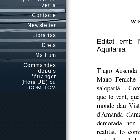
venta
Contacte
una
Newsletter
Librarias
Editat emb l
Drets
Aquitània
Malhum
Commandes
Tiago Ausenda c
depuis
l’étranger
Mano Feniche e
(Hors UE) ou
salopariá… Coma
DOM-TOM
que lo vent, qu
monde dau Viatg
d’Amanda clama
demorada non r
realitat, lo co