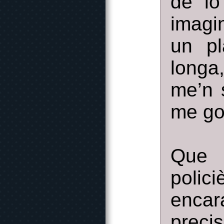
de lo
imagi
un pl
longa
me’n 
me gos
Que 
polic
encar
prec