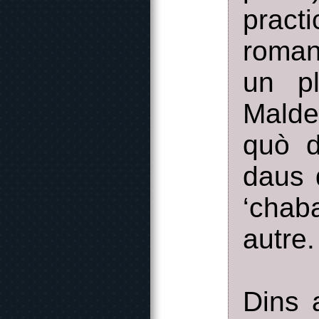
pract
roman
un p
Malde
quò d
daus d
‘chab
autre.
Dins 