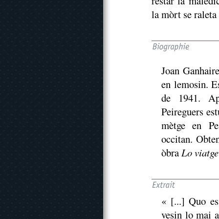
restar la maled
la mòrt se ralet
Joan Ganhaire
en lemosin. E
de 1941. Apr
Peireguers est
mètge en Pei
occitan. Obte
òbra
Lo viatge
« [...] Quo e
vesin lo mai a