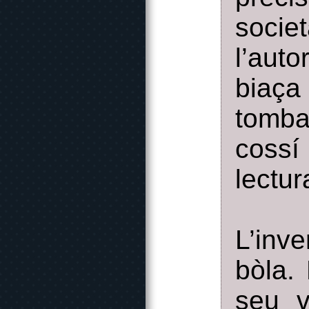
socie
l’aut
biaça
tomba
cossí
lectu
L’inv
bòla.
seu v