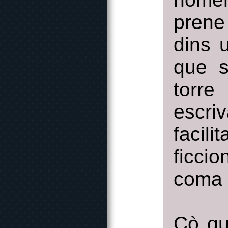
prene
dins 
que s
torre
escri
facili
ficci
coma 
Çò qu