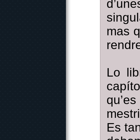
d’une
singu
mas q
rendr
Lo li
capíto
qu’es
mestr
Es tan