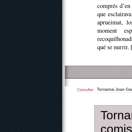
comprés d’en 
que esclairava
aprueimat, l
moment espa
recoquilhona
qué se nurrir. [
Tornamai Joan Gan
Consulter
Torn
comis