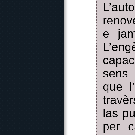
L’au
renove
e jam
L’eng
capac
sens 
que l
travèr
las p
per c