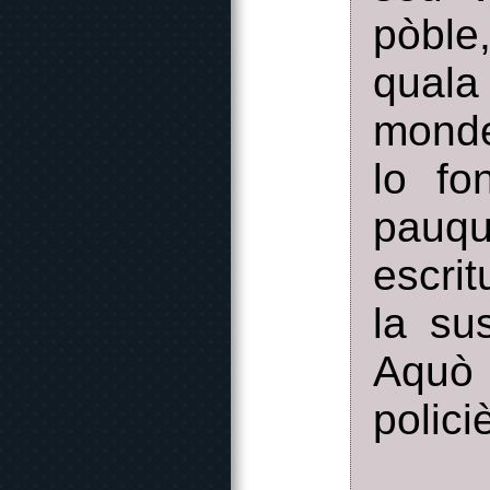
pòble
quala
monde
lo fo
pauqu
escri
la su
Aquò
polici