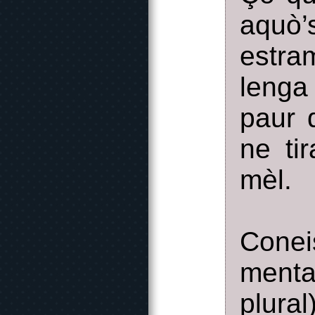
aqu
estra
lenga
paur 
ne tir
mèl.
Cone
menta
plura