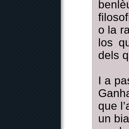
benlè
filos
o la r
los q
dels 
I a pa
Ganhai
que l’
un bia