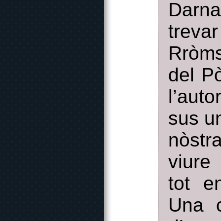
Darna
treva
Rròms
del P
l’aut
sus un
nòstr
viure
tot e
Una c