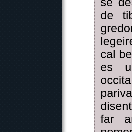
se de
de ti
gredo
legeir
cal b
es u
occit
pariv
disent
far a
nome