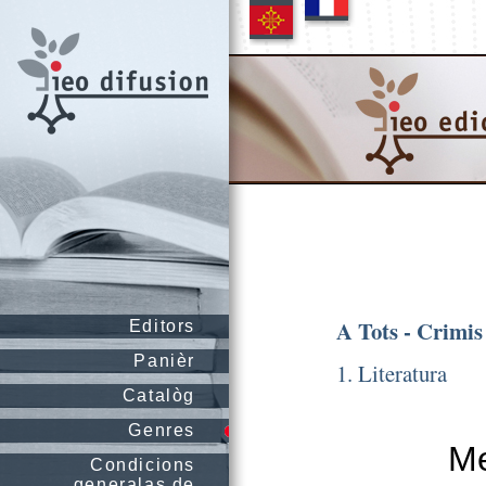
A Tots - Crimis
Editors
Panièr
1. Literatura
Catalòg
Genres
Me
Condicions
generalas de