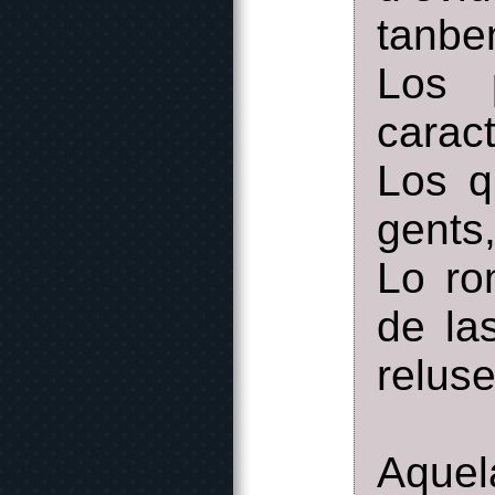
tanbe
Los 
carac
Los q
gents,
Lo ro
de la
reluse
Aquel