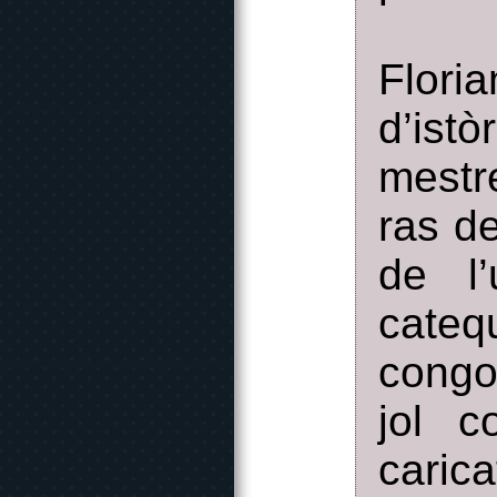
Flor
d’ist
mestr
ras d
de l
cate
congos
jol c
caric