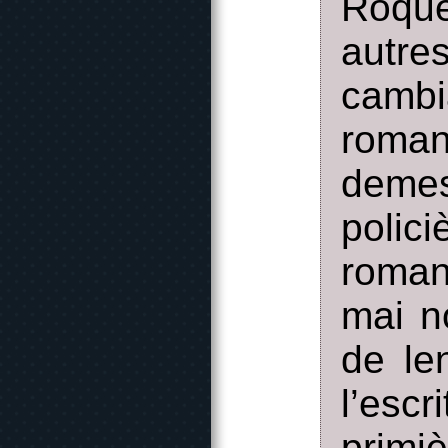
Roque
autre
cambi
roma
demes
polic
roman
mai n
de le
l’esc
primi