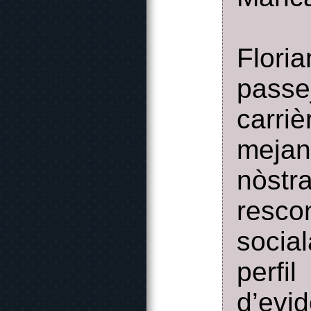
Flori
passej
carri
mejan
nòstr
resco
social
perf
d’evi