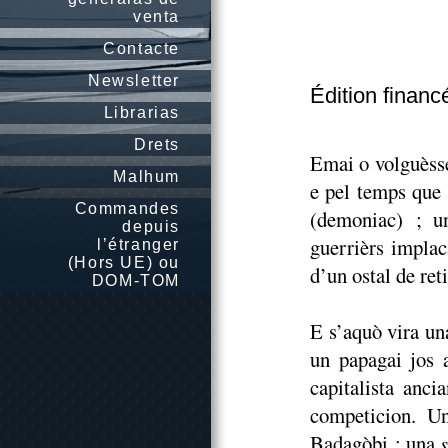
venta
Contacte
Newsletter
Édition financ
Librarias
Drets
Emai o volguèsse
Malhum
e pel temps que f
Commandes
(demoniac) ; un
depuis
guerrièrs implac
l’étranger
(Hors UE) ou
d’un ostal de ret
DOM-TOM
E s’aquò vira un
un papagai jos 
capitalista anc
competicion. 
Badagòbi ; una