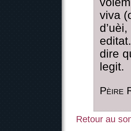
volèm
viva 
d’uèi,
edita
dire 
legit.
Pèire 
Retour au som