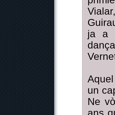
Vial
Guira
ja a 
dança
Verne
Aquel
un cap
Ne vò
ans q