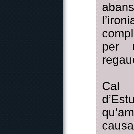
abans
l’ir
compli
per 
regaud
Cal m
d’Est
qu’a
causa