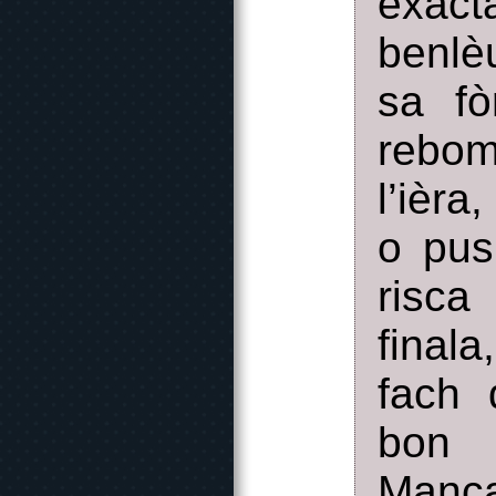
exact
benlè
sa f
rebom
l’ièra
o pus
risca
final
fach 
bon 
Manca