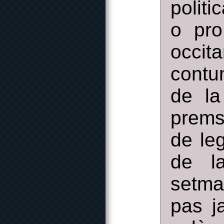
polit
o pro
occit
contu
de la
prems
de le
de l
setma
pas j