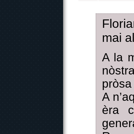
Flori
mai al
A la m
nòstr
pròsa 
A n’aq
èra c
gener