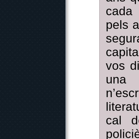
cada 
pels 
segu
capita
vos di
una 
n’es
litera
cal d
policiè