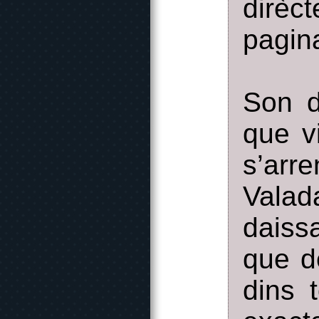
dirèc
pagin
Son d
que v
s’ar
Valad
daiss
que d
dins 