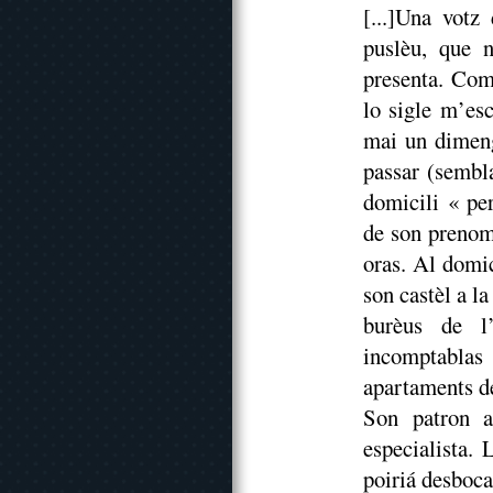
[...]Una votz 
puslèu, que 
presenta. Com
lo sigle m’es
mai un dimen
passar (sembla
domicili « pe
de son prenom
oras. Al domic
son castèl a l
burèus de l’
incomptabla
apartaments de
Son patron a
especialista. 
poiriá desboca