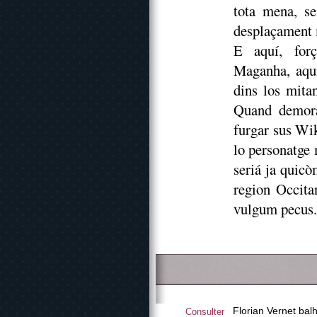
tota mena, se
desplaçament m
E aquí, forç
Maganha, aqu
dins los mita
Quand demora
furgar sus Wi
lo personatge m
seriá ja quicò
region Occita
vulgum pecus.
Florian Vernet balh
Consulter