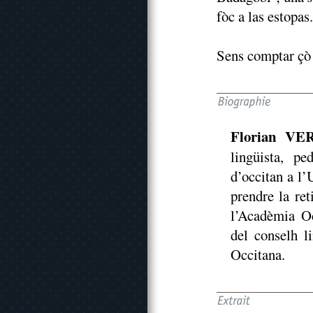
fòc a las estopas.
Sens comptar çò 
Florian VE
lingüista, p
d’occitan a l’
prendre la re
l’Acadèmia Oc
del conselh l
Occitana.