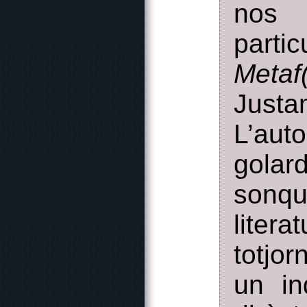
nos
part
Meta
Justa
L’au
golar
sonqu
litera
totjo
un in