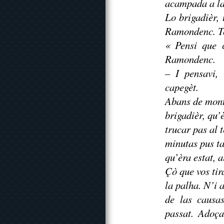
acampada a la 
Lo brigadièr,
Ramondenc. Tot
« Pensi que 
Ramondenc.
– I pensavi, 
capegèt.
Abans de monta
brigadièr, qu’
trucar pas al 
minutas pus ta
qu’èra estat, a
Çò que vos tir
la palha. N’i 
de las causas
passat. Adoça