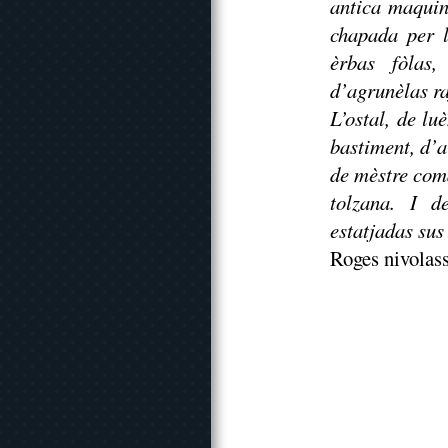
an­tica maqui
chapada per l
èrbas fòlas,
d’agrunèlas ra
L’ostal, de lu
bastiment, d’a
de mèstre coma
tolzana. I d
estatjadas sus 
Roges nivolass