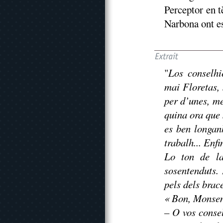
Perceptor en tè
Narbona ont es 
"
Los conselhi
mai Floretas,
per d’unes, me
quina ora que
es ben longanh
trabalh... Enfi
Lo ton de la
sosentenduts. 
pels dels brace
« Bon, Monsen
– O vos conse