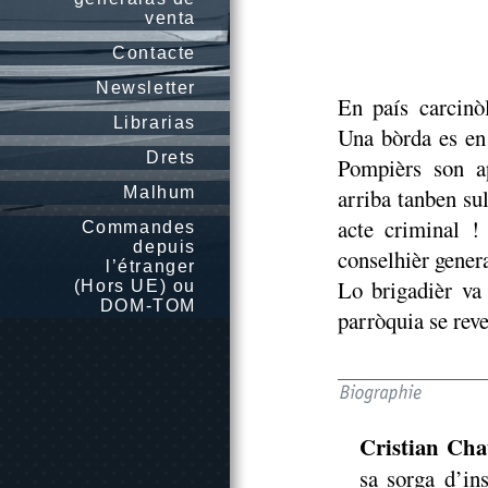
venta
Contacte
Newsletter
En país carcinò
Librarias
Una bòrda es en
Drets
Pompièrs son ap
Malhum
arriba tanben su
acte criminal !
Commandes
depuis
conselhièr genera
l’étranger
Lo brigadièr va
(Hors UE) ou
DOM-TOM
parròquia se rev
Cristian Ch
sa sorga d’ins