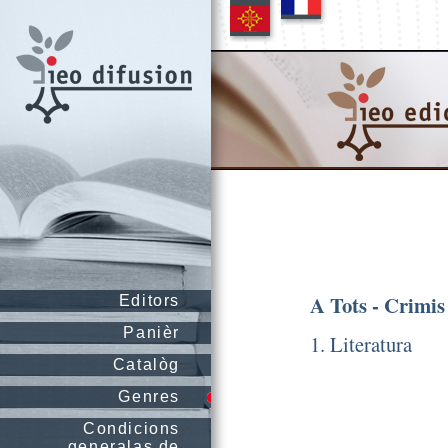
A Tots - Crimis
Editors
Panièr
1. Literatura
Catalòg
Genres
Condicions
generalas de