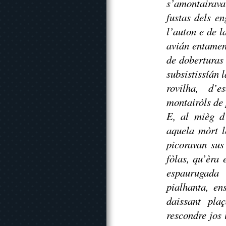
s’amontairava
fustas dels en
l’auton e de l
avián entamena
de doberturas
subsistissíán 
rovilha, d’e
montairòls de 
E, al mièg d’
aquela mòrt l
picoravan sus
fòlas, qu’èra 
espaurugada 
pialhanta, en
daissant pla
rescondre jos