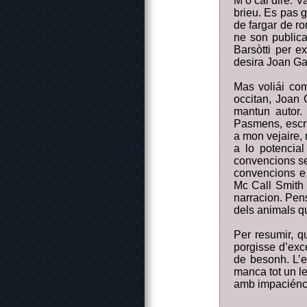
M’o cal dire: V
brieu. Es pas g
de fargar de r
ne son public
Barsòtti per e
desira Joan Ga
Mas voliái com
occitan, Joan
mantun autor.
Pasmens, escri
a mon vejaire,
a lo potencial
convencions se
convencions e 
Mc Call Smith
narracion. Pen
dels animals qu
Per resumir, 
porgisse d’exc
de besonh. L’e
manca tot un le
amb impaciénci