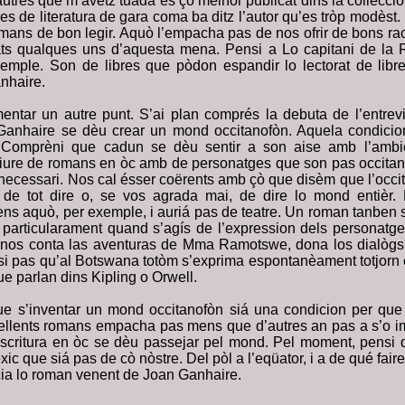
autres que m’avètz tuada es çò melhor publicat dins la collecc
es de literatura de gara coma ba ditz l’autor qu’es tròp modèst
omans de bon legir. Aquò l’empacha pas de nos ofrir de bons ra
ats qualques uns d’aquesta mena. Pensi a Lo capitani de la 
xemple. Son de libres que pòdon espandir lo lectorat de lib
nhaire.
entar un autre punt. S’ai plan comprés la debuta de l’entrevi
 Ganhaire se dèu crear un mond occitanofòn. Aquela condicio
 Comprèni que cadun se dèu sentir a son aise amb l’ambie
ure de romans en òc amb de personatges que son pas occitano
 necessari. Nos cal ésser coërents amb çò que disèm que l’occit
 de tot dire o, se vos agrada mai, de dire lo mond entièr. 
ns aquò, per exemple, i auriá pas de teatre. Un roman tanben 
particularament quand s’agís de l’expression dels personatg
 nos conta las aventuras de Mma Ramotswe, dona los dialògs
si pas qu’al Botswana totòm s’exprima espontanèament totjorn e
e parlan dins Kipling o Orwell.
que s’inventar un mond occitanofòn siá una condicion per qu
ellents romans empacha pas mens que d’autres an pas a s’o i
scritura en òc se dèu passejar pel mond. Pel moment, pensi 
xic que siá pas de cò nòstre. Del pòl a l’eqüator, i a de qué fair
a lo roman venent de Joan Ganhaire.