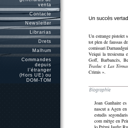
venta
Contacte
Un succès vertad
Newsletter
Librarias
Un estrange pistolet
Drets
tot plen de faussas 
comissari Darnaudguil
Malhum
Veiqui la tresiesma 
Goff, Barbancès, B
Commandes
depuis
Trasluc
e
Las Tòrna
l’étranger
Crimis ».
(Hors UE) ou
DOM-TOM
Joan Ganhaire es 
nascut a Agen en 
estudis segondaris
com mètge en Peir
lo Prèmi Jaufre R