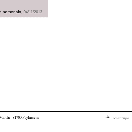
n personala,
04/11/2013
Martin - 81700 Puylaurens
Tornar pujar