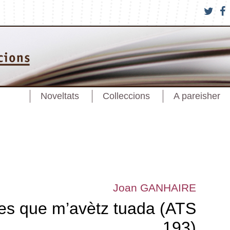
Noveltats
Colleccions
A pareisher
Joan GANHAIRE
es que m’avètz tuada (ATS
193)