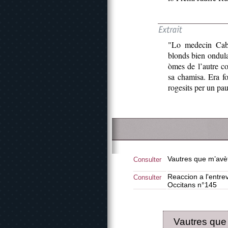
"Lo medecin Caba
blonds bien ondula
òmes de l’autre co
sa chamisa. Era f
rogesits per un pa
Vautres que m’avè
Consulter
Reaccion a l'entre
Consulter
Occitans n°145
Vautres que