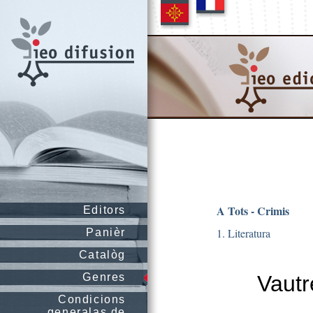
A Tots - Crimis
Editors
1. Literatura
Panièr
Catalòg
Genres
Vautr
Condicions
generalas de