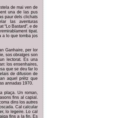
estela de mai ven de
ament una de las pus
s paur dels clichats
ar las aventuras
t “Lo Bastard”, e de
remirablament tipat.
a a lo que tomba jos
an Ganhaire, per lor
pie, sos obratges son
 un lectorat. Es una
an: los ensenhaires,
msa que se deu far lo
relais de difusion de
s an aquel prètz que
s las annadas 1970.
sa plaça. Un roman,
sons fins al capial.
coma dins los autres
oscada. Cal calcular
, lo legeire. Lo cal
iga fins a la fin. Es