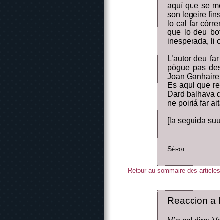
aquí que se me
son legeire fin
lo cal far córr
que lo deu bo
inesperada, li c
L’autor deu far
pògue pas dese
Joan Ganhaire 
Es aquí que res
Dard balhava d
ne poiriá far 
[la seguida suu
Sèrgi
Retour au sommaire des articles
Reaccion a 