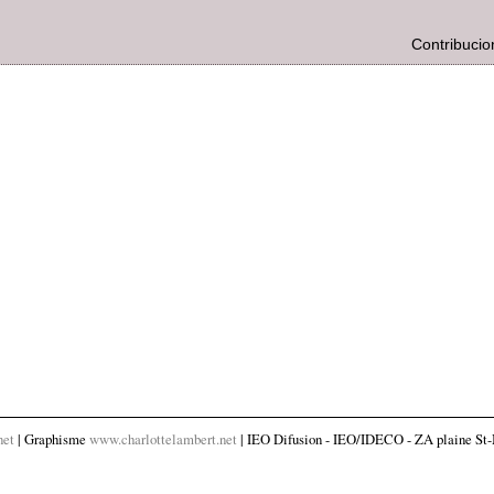
Contribucio
net
| Graphisme
www.charlottelambert.net
| IEO Difusion - IEO/IDECO - ZA plaine St-