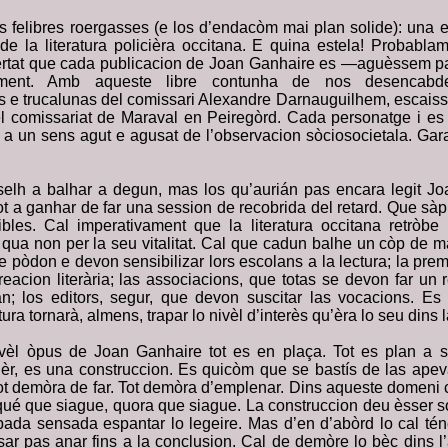
s felibres roergasses (e los d’endacòm mai plan solide): una 
 de la literatura policièra occitana. E quina estela! Probabl
ertat que cada publicacion de Joan Ganhaire es —aguèssem pa
ent. Amb aqueste libre contunha de nos desencabdel
 e trucalunas del comissari Alexandre Darnauguilhem, escaissa
el comissariat de Maraval en Peiregòrd. Cada personatge i es 
a un sens agut e agusat de l’observacion sòciosocietala. Gar
elh a balhar a degun, mas los qu’aurián pas encara legit Jo
ot a ganhar de far una session de recobrida del retard. Que sà
bles. Cal imperativament que la literatura occitana retròbe
 qua non per la seu vitalitat. Cal que cadun balhe un còp de m
e pòdon e devon sensibilizar lors escolans a la lectura; la pre
eacion literària; las associacions, que totas se devon far un 
tan; los editors, segur, que devon suscitar las vocacions. E
atura tornarà, almens, trapar lo nivèl d’interès qu’èra lo seu din
vèl òpus de Joan Ganhaire tot es en plaça. Tot es plan a 
ièr, es una construccion. Es quicòm que se bastís de las apeva
tot demòra de far. Tot demòra d’emplenar. Dins aqueste domeni 
 qué que siague, quora que siague. La construccion deu èsser s
ada sensada espantar lo legeire. Mas d’en d’abòrd lo cal téner
sar pas anar fins a la conclusion. Cal de demòre lo bèc dins l’a