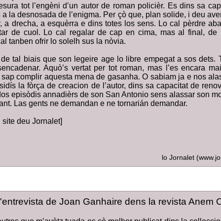
sura tot l’engèni d’un autor de roman policièr. Es dins sa capa
s a la desnosada de l’enigma. Per çò que, plan solide, i deu ave
er, a drecha, a esquèrra e dins totes los sens. Lo cal pèrdre aban
tar de cuol. Lo cal regalar de cap en cima, mas al final, d
al tanben ofrir lo solelh sus la nòvia.
 de tal biais que son legeire age lo libre empegat a sos dets.
ncadenar. Aquò’s vertat per tot roman, mas l’es encara mai 
sap complir aquesta mena de gasanha. O sabiam ja e nos alas
idís la fòrça de creacion de l’autor, dins sa capacitat de ren
os episòdis annadièrs de son San Antonio sens alassar son m
aitant. Las gents ne demandan e ne tornarián demandar.
 site deu Jornalet]
lo Jornalet (www.j
l'entrevista de Joan Ganhaire dens la revista Anem 