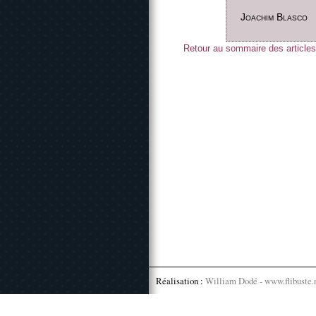
Joachim Blasco
Retour au sommaire des articles
Réalisation :
William Dodé - www.flibuste.