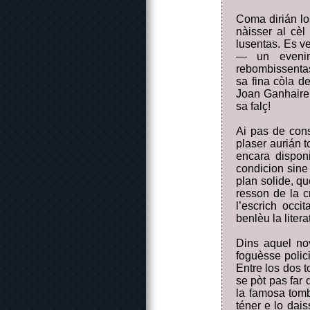
Coma dirián lo
nàisser al cèl
lusentas. Es v
— un evenim
rebombissentas
sa fina còla d
Joan Ganhaire 
sa falç!
Ai pas de cons
plaser aurián t
encara disponi
condicion sine
plan solide, qu
resson de la cr
l’escrich occi
benlèu la liter
Dins aquel no
foguèsse polic
Entre los dos 
se pòt pas far
la famosa tomb
téner e lo dais