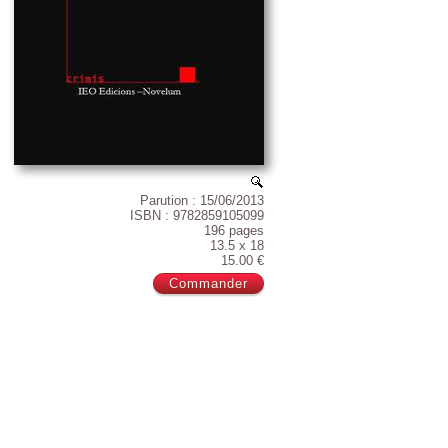
Parution : 15/06/2013
ISBN : 9782859105099
196 pages
13.5 x 18
15.00 €