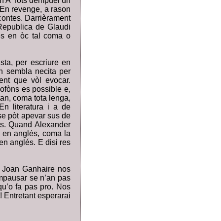
ion A Tots dempuèi un
. En revenge, a rason
contes. Darrièrament
Republica de Glaudi
res en òc tal coma o
sta, per escriure en
n sembla necita per
nt que vòl evocar.
fòns es possible e,
an, coma tota lenga,
En literatura i a de
se pòt apevar sus de
es. Quand Alexander
 en anglés, coma la
n anglés. E disi res
e Joan Ganhaire nos
mpausar se n’an pas
qu’o fa pas pro. Nos
e! Entretant esperarai