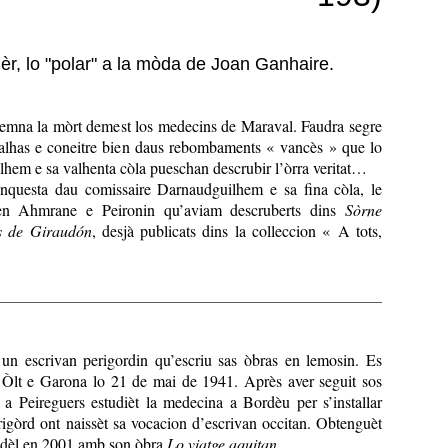
èr, lo "polar" a la mòda de Joan Ganhaire.
 semna la mòrt demest los medecins de Maraval. Faudra segre
dralhas e coneitre bien daus rebombaments « vancès » que lo
hem e sa valhenta còla pueschan descrubir l’òrra veritat…
enquesta dau comissaire Darnaudguilhem e sa fina còla, le
en Ahmrane e Peironin qu’aviam descruberts dins
Sòrne
s de Giraudón
, desjà publicats dins la colleccion « A tots,
un escrivan perigordin qu’escriu sas òbras en lemosin. Es
Òlt e Garona lo 21 de mai de 1941. Après aver seguit sos
 a Peireguers estudièt la medecina a Bordèu per s’installar
igòrd ont naissèt sa vocacion d’escrivan occitan. Obtenguèt
udèl en 2001 amb son òbra
Lo viatge aquitan
.