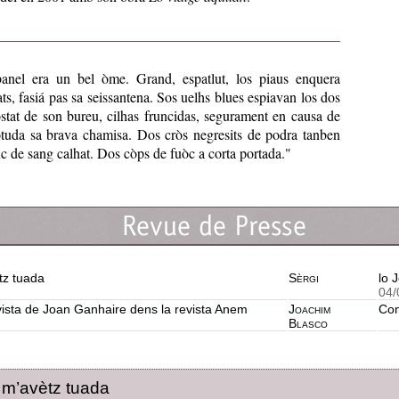
nel era un bel òme. Grand, espatlut, los piaus enquera
ts, fasiá pas sa seissantena. Sos uelhs blues espiavan los dos
stat de son bureu, cilhas fruncidas, segurament en causa de
otuda sa brava chamisa. Dos cròs negresits de podra tanben
uc de sang calhat. Dos còps de fuòc a corta portada."
tz tuada
Sèrgi
lo 
04/
vista de Joan Ganhaire dens la revista Anem
Joachim
Con
Blasco
 m’avètz tuada