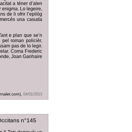
citat a téner d’alen
r enigma. Lo legeire,
s de li ofrir l’epilòg
e mercés una casuda
 Tant e plan que se’n
pel roman policièr.
sam pas de lo legir.
ovelar. Coma Frederic
onde, Joan Ganhaire
ornalet.com),
04/01/2013
Occitans n°145