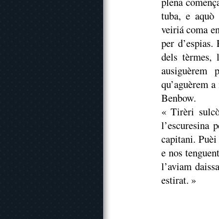
plena començav
tuba, e aquò
veiriá coma en
per d’espias. 
dels tèrmes,
ausiguèrem p
qu’aguèrem a 
Benbow.
« Tirèri sul
l’escuresina 
capitani. Puè
e nos tenguent
l’aviam daissa
estirat. »