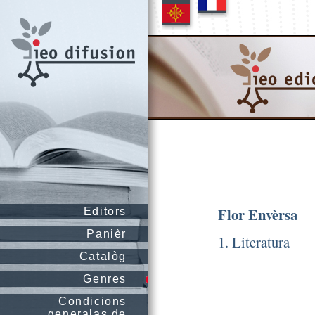
Flor Envèrsa
Editors
Panièr
1. Literatura
Catalòg
Genres
Condicions
generalas de