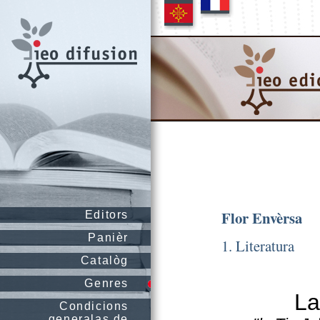
Flor Envèrsa
Editors
Panièr
1. Literatura
Catalòg
Genres
La
Condicions
generalas de