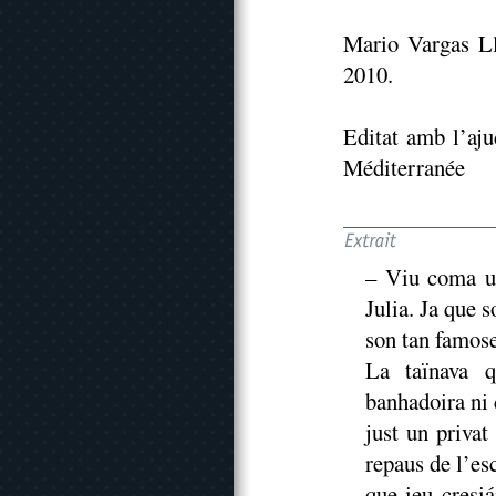
Mario Vargas Ll
2010.
Editat amb l’aju
Méditerranée
– Viu coma un
Julia. Ja que s
son tan famose
La taïnava q
banhadoira ni 
just un privat
repaus de l’esc
que ieu cresi