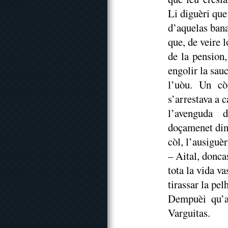
Li diguèri que
d’aquelas ban
que, de veire l
de la pension,
engolir la sauc
l’uòu. Un cò
s’arrestava a 
l’avenguda 
doçamenet dins
còl, l’ausiguèr
– Aital, donca
tota la vida va
tirassar la pel
Dempuèi qu’av
Varguitas.