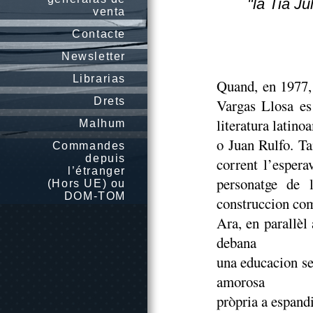
"la Tia Ju
venta
Contacte
Newsletter
Librarias
Quand, en 1977, 
Drets
Vargas Llosa es
literatura latin
Malhum
o Juan Rulfo. Ta
Commandes
depuis
corrent l’espera
l’étranger
personatge de l
(Hors UE) ou
DOM-TOM
construccion com
Ara, en parallèl
debana
una educacion se
amorosa
pròpria a espandi