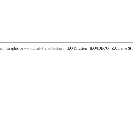
net
| Graphisme
www.charlottelambert.net
| IEO Difusion - IEO/IDECO - ZA plaine St-