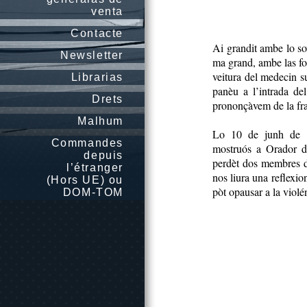
venta
Contacte
Ai grandit ambe lo sov
Newsletter
ma grand, ambe las fo
veitura del medecin sus
Librarias
panèu a l’intrada de
Drets
prononçàvem de la fr
Malhum
Lo 10 de junh de 1
Commandes
mostruós a Orador d
depuis
perdèt dos membres de
l’étranger
nos liura una reflexio
(Hors UE) ou
pòt opausar a la violén
DOM-TOM