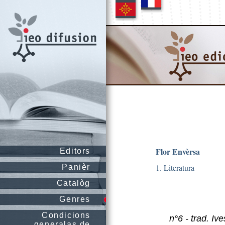
Flor Envèrsa
Editors
1. Literatura
Panièr
Catalòg
Genres
Condicions
n°6 - trad. I
generalas de