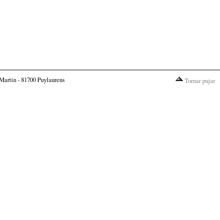
Martin - 81700 Puylaurens
Tornar pujar