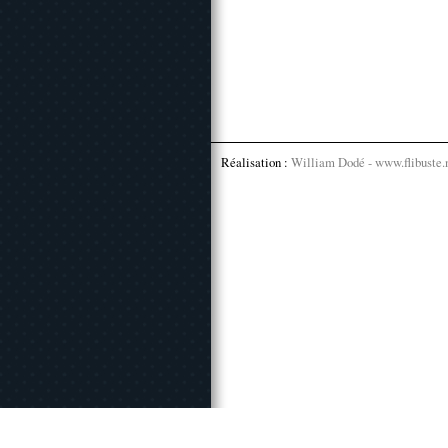
Réalisation :
William Dodé - www.flibuste.