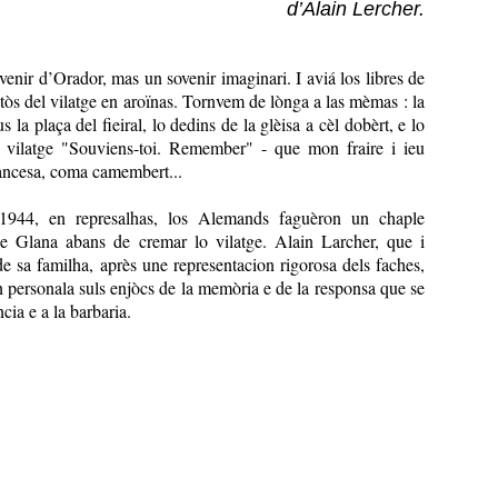
d’Alain Lercher.
enir d’Orador, mas un sovenir imaginari. I aviá los libres de
tòs del vilatge en aroïnas. Tornvem de lònga a las mèmas : la
 la plaça del fieiral, lo dedins de la glèisa a cèl dobèrt, e lo
l vilatge "Souviens-toi. Remember" - que mon fraire i ieu
ancesa, coma camembert...
944, en represalhas, los Alemands faguèron un chaple
e Glana abans de cremar lo vilatge. Alain Larcher, que i
 sa familha, après une representacion rigorosa dels faches,
n personala suls enjòcs de la memòria e de la responsa que se
cia e a la barbaria.