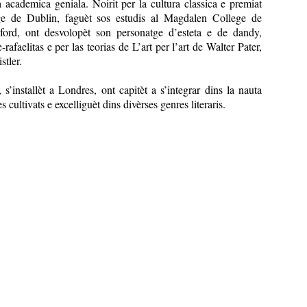
 academica geniala. Noirit per la cultura classica e premiat
ege de Dublin, faguèt sos estudis al Magdalen College de
xford, ont desvolopèt son personatge d’esteta e de dandy,
-rafaelitas e per las teorias de L’art per l’art de Walter Pater,
tler.
 s’installèt a Londres, ont capitèt a s’integrar dins la nauta
es cultivats e excelliguèt dins divèrses genres literaris.