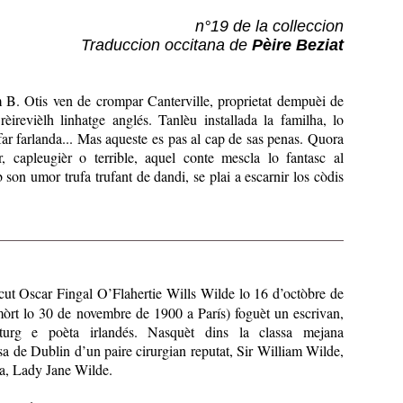
n°19 de la colleccion
Traduccion occitana de
Pèire Beziat
B. Otis ven de crompar Canterville, proprietat dempuèi de
èirevièlh linhatge anglés. Tanlèu installada la familha, lo
r farlanda... Mas aqueste es pas al cap de sas penas. Quora
èr, capleugièr o terrible, aquel conte mescla lo fantasc al
b son umor trufa trufant de dandi, se plai a escarnir los còdis
ut Oscar Fingal O’Flahertie Wills Wilde lo 16 d’octòbre de
òrt lo 30 de novembre de 1900 a París) foguèt un escrivan,
turg e poèta irlandés. Nasquèt dins la classa mejana
esa de Dublin d’un paire cirurgian reputat, Sir William Wilde,
ta, Lady Jane Wilde.