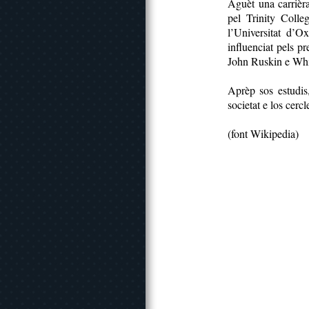
Aguèt una carrièra
pel Trinity Coll
l’Universitat d’O
influenciat pels pre
John Ruskin e Whis
Aprèp sos estudis,
societat e los cercl
(font Wikipedia)