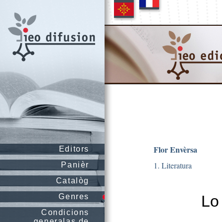
Flor Envèrsa
Editors
1. Literatura
Panièr
Catalòg
Genres
Lo
Condicions
generalas de