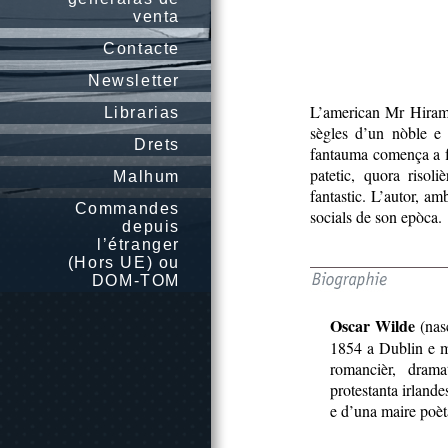
venta
Contacte
Newsletter
L’american Mr Hiram 
Librarias
sègles d’un nòble e r
Drets
fantauma comença a fa
patetic, quora risoli
Malhum
fantastic. L’autor, am
Commandes
socials de son epòca.
depuis
l’étranger
(Hors UE) ou
DOM-TOM
Oscar Wilde
(nasc
1854 a Dublin e m
romancièr, drama
protestanta irland
e d’una maire poè