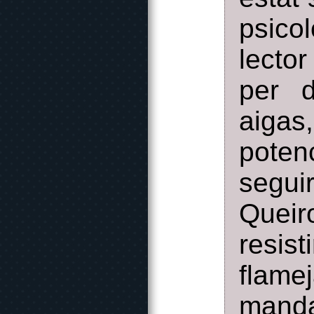
psico
lecto
per d
aiga
poten
segui
Queir
resis
flam
manda