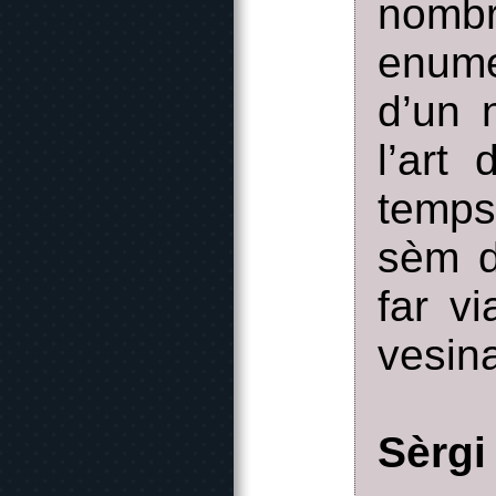
nomb
enume
d’un 
l’art
temps
sèm d
far vi
vesin
Sèrgi