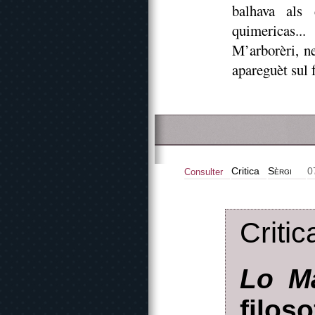
balhava als 
quimericas...
M’arborèri, n
apareguèt sul 
Critica
Sèrgi
0
Consulter
Critic
Lo M
filo