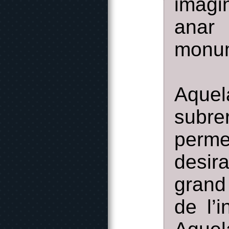
imagi
anar 
monum
Aque
subre
perme
desir
grand 
de l’