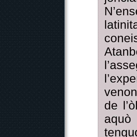
N’ens
latin
cone
Atanb
l’as
l’exp
venon
de l’ò
aquò 
teng