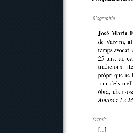
José Maria E
de Varzim, al
temps avocat, 
25 ans, un ca
tradicions li
pròpri que ne 
« un dels melh
òbra, abonsos
Amaro
e
Lo M
[...]