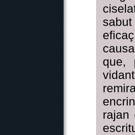
cisel
sabut
eficaç
causa
que, 
vida
remir
encr
rajan
escri