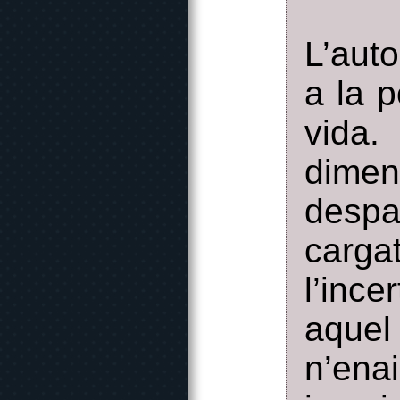
L’aut
a la p
vida.
dimen
despa
carga
l’ince
aquel
n’e