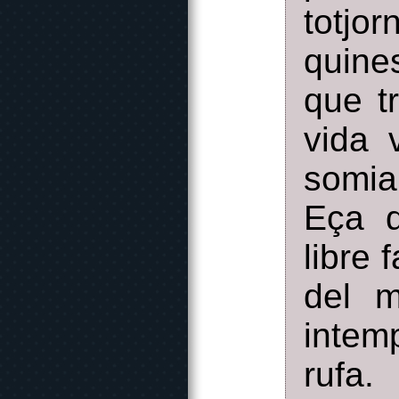
totjo
quine
que t
vida 
somia
Eça 
libre 
del m
intem
rufa.