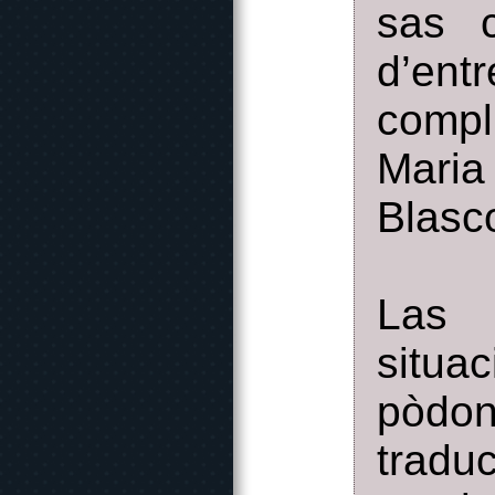
sas c
d’ent
compl
Mari
Blasc
Las 
situa
pòdo
trad