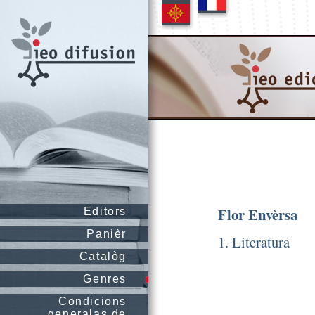
Flor Envèrsa
Editors
Panièr
1. Literatura
Catalòg
Genres
Condicions
generalas de