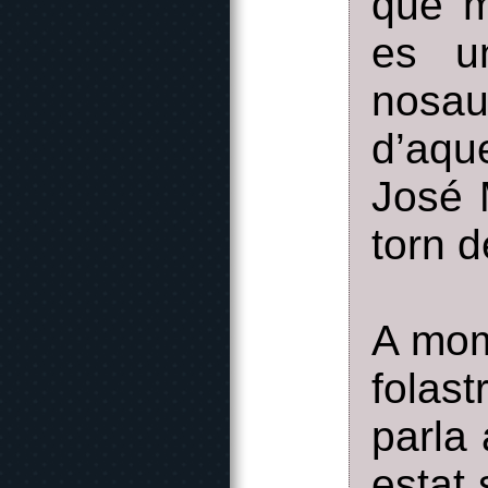
que m
es u
nosa
d’aqu
José 
torn d
A mom
folas
parla
estat 