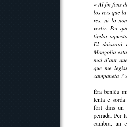
« Al fin fons
los reis que l
res, ni lo no
vestir. Per qu
tindar aquesta
El daissarà 
Mongolia estan
mai d’aur que
que me legiss
campaneta ? » 
Èra benlèu m
lenta e sorda
fòrt dins un
peirada. Per l
cambra, un cl