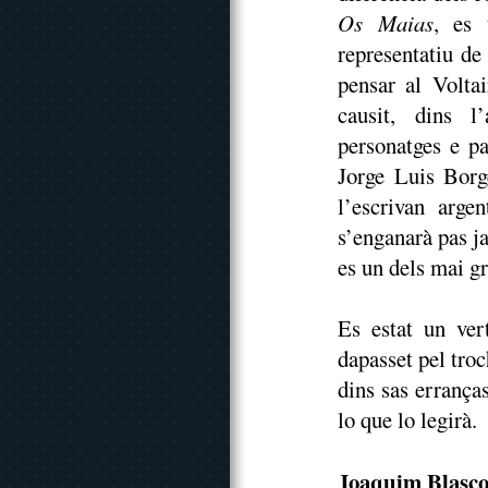
Os Maias
, es 
representatiu d
pensar al Volta
causit, dins l
personatges e pa
Jorge Luis Borg
l’escrivan arg
s’enganarà pas ja
es un dels mai gr
Es estat un ver
dapasset pel tro
dins sas errança
lo que lo legirà.
Joaquim Blasc