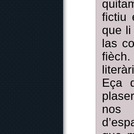
quita
fictiu
que li
las co
fièch
liter
Eça 
plase
nos 
d’esp