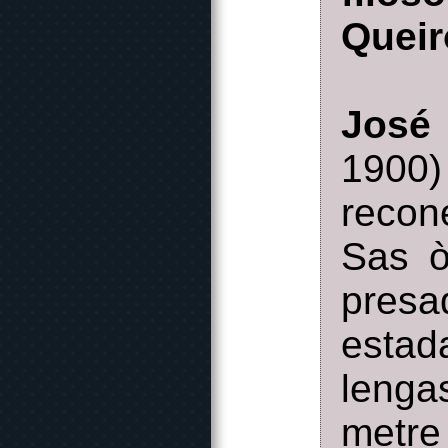
Queir
José
1900
recon
Sas ò
presa
esta
lenga
metre