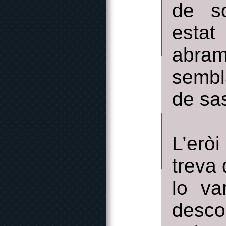
de s
estat
abram
sembl
de sas
L’erò
treva
lo va
desc