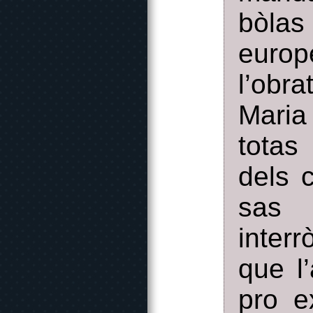
bòlas
europ
l’obra
Maria
totas
dels c
sas 
interr
que l
pro e