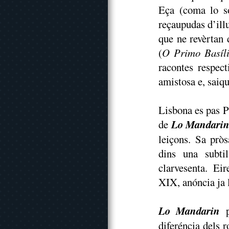
Eça (coma lo so
reçaupudas d’illu
que ne revèrtan 
(
O Primo Basíl
racontes respec
amistosa e, saiqu
Lisbona es pas Pa
de
Lo Mandari
leiçons. Sa pròs
dins una subti
clarvesenta. Eir
XIX, anóncia ja l
Lo Mandarin
p
diferéncia dels 