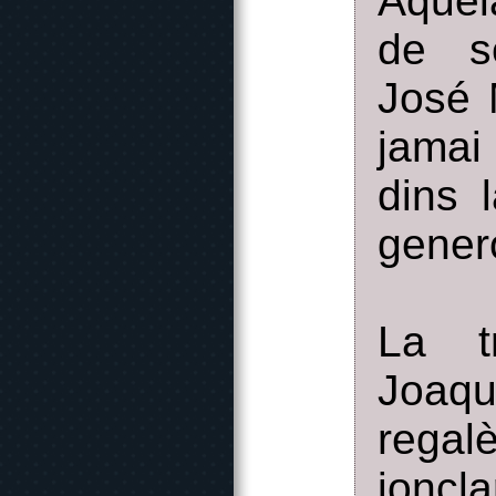
Aquel
de se
José 
jamai
dins 
gener
La t
Joaq
regal
jonc