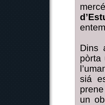
merc
d’Es
entem
Dins 
pòrta
l’uma
siá e
prene
un ob