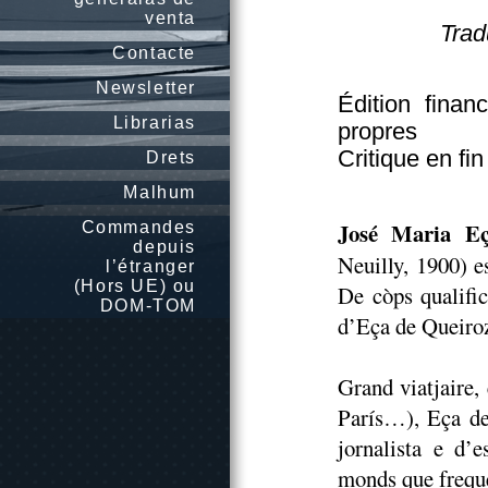
venta
Trad
Contacte
Newsletter
Édition finan
Librarias
propres
Critique en fin
Drets
Malhum
José Maria E
Commandes
depuis
Neuilly, 1900) e
l’étranger
(Hors UE) ou
De còps qualific
DOM-TOM
d’Eça de Queiroz
Grand viatjaire,
París…), Eça de
jornalista e d’
monds que freque