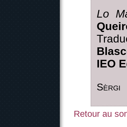
Lo Ma
Queir
Trad
Blas
IEO E
Sèrgi
Retour au som