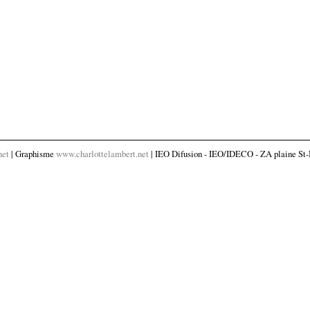
net
| Graphisme
www.charlottelambert.net
| IEO Difusion - IEO/IDECO - ZA plaine St-