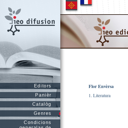
Flor Envèrsa
Editors
1. Literatura
Panièr
Catalòg
Genres
Condicions
generalas de