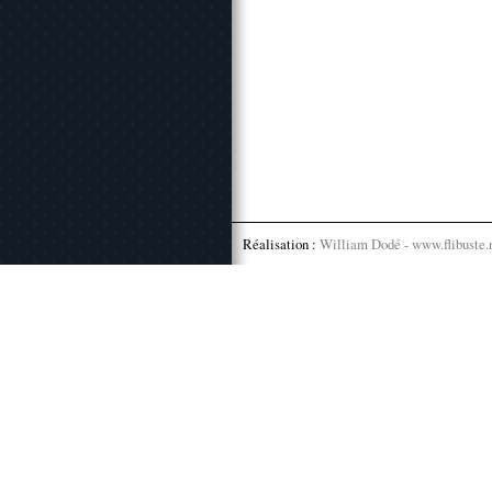
Réalisation :
William Dodé - www.flibuste.