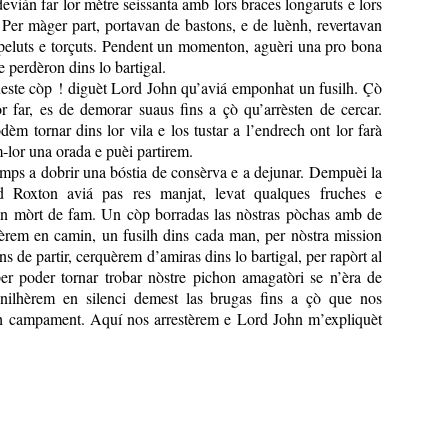
evián far lor mètre seissanta amb lors braces longaruts e lors
 Per màger part, portavan de bastons, e de luènh, revertavan
peluts e torçuts. Pendent un momenton, aguèri una pro bona
se perdèron dins lo bartigal.
ueste còp ! diguèt Lord John qu’aviá emponhat un fusilh. Çò
 far, es de demorar suaus fins a çò qu’arrèsten de cercar.
dèm tornar dins lor vila e los tustar a l’endrech ont lor farà
m-lor una orada e puèi partirem.
mps a dobrir una bóstia de consèrva e a dejunar. Dempuèi la
d Roxton aviá pas res manjat, levat qualques fruches e
n mòrt de fam. Un còp borradas las nòstras pòchas amb de
tèrem en camin, un fusilh dins cada man, per nòstra mission
 de partir, cerquèrem d’amiras dins lo bartigal, per rapòrt al
per poder tornar trobar nòstre pichon amagatòri se n’èra de
nilhèrem en silenci demest las brugas fins a çò que nos
lh campament. Aquí nos arrestèrem e Lord John m’expliquèt