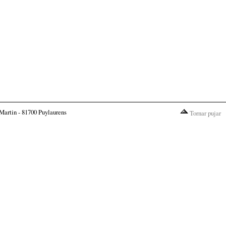
Martin - 81700 Puylaurens
Tornar pujar