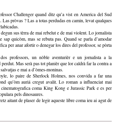
ofessor Challenger quand ditz qu’a vist en America del Sud
 Las pròvas ? Las a totas perdudas en camin, levat qualques
rlabicadas.
degun sus tèrra de mai rebelut e de mai violent. Lo jornalista
 sap quicòm, mas se rebuta pas. Quand se parla d’amodar
ica per anar afortir o denegar los dires del professor, se pòrta
 dos professors, un nòble aventurièr e un jornalista a la
erdut. Mas serà pas tot planièr que lor caldrà far la contra a
as salvatjas e mai a d’òmes-moninas.
yle, lo paire de Sherlock Holmes, nos convida a far una
nd qu’òm auriá cregut avalit. Lo roman a influenciat mai
 o cinematografica coma King Kong e Jurassic Park e es per
opulara pels dinosaures.
etz aitant de plaser de legir aqueste libre coma ieu ai agut de