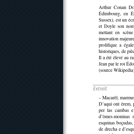
Arthur Conan Do
Édimbourg, en Éc
Sussex), est un éc
et Doyle son nom 
mettant en scène
innovation majeure
prolifique a égal
historiques, de piè
Il a été élevé au 
Jean par le roi Éd
(source Wikipedia
– Macarèl, marmus
D’aquí ont èrem, 
per las cambas e
d’òmes-moninas m
esquinas boçudas, l
de drecha e d’esqu