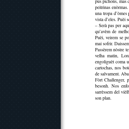
pus pichons, mas d
peitrinas enòrmas.
una tropa d’òmes 
vista d’eles. Puèi 
– Serà pas per aq
qu’avèm de melhor
Puèi, veirem se po
mai sofrir. Daisse
Passèrem nòstre te
velha matin, Lor
engoliguèt coma u
cartochas, nos bo
de salvament. Abans
Fòrt Challenger, 
besonh. Nos enfo
sarrèssem del viè
son plan.