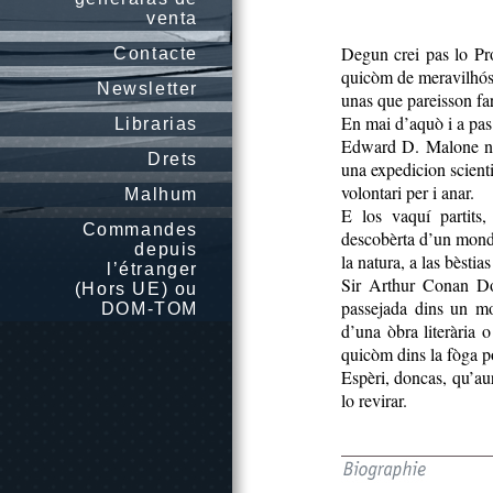
venta
Degun crei pas lo Pr
Contacte
quicòm de meravilhós.
Newsletter
unas que pareisson fa
En mai d’aquò i a pas 
Librarias
Edward D. Malone ne
Drets
una expedicion scientif
volontari per i anar.
Malhum
E los vaquí partits,
Commandes
descobèrta d’un mond p
depuis
la natura, a las bèsti
l’étranger
Sir Arthur Conan Do
(Hors UE) ou
passejada dins un mo
DOM-TOM
d’una òbra literària
quicòm dins la fòga p
Espèri, doncas, qu’aur
lo revirar.