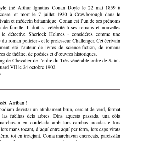
yle (né Arthur Ignatius Conan Doyle le 22 mai 1859 à
osse, et mort le 7 juillet 1930 à Crowborough dans le
rivain et médecin britannique. Conan est l’un de ses prénoms
de famille. Il doit sa célébrité à ses romans et nouvelles
 le détective Sherlock Holmes - considérés comme une
 du roman policier - et le professeur Challenger. Cet écrivain
ement été l’auteur de livres de science-fiction, de romans
ces de théâtre, de poésies et d’œuvres historiques.
rang de Chevalier de l’ordre du Très vénérable ordre de Saint-
ouard VII le 24 octobre 1902.
)
sèt. Arriban !
podiam devistar un alinhament brun, cerclat de verd, format
 las fuèlhas dels arbres. Dins aquesta passada, una còla
archavan en cordelada amb lors cambas arcadas e lors
ors mans tocant, d’aquí entre aquí per tèrra, lors caps virats
èrra, tot en trotejant. Coma marchavan encrocats, pareissián