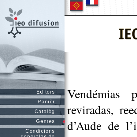
Vendémias pu
Editors
Panièr
reviradas, ree
Catalòg
d’Aude de l’i
Genres
Condicions
generalas de