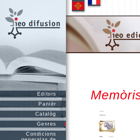
Memòri
Editors
Panièr
Catalòg
Genres
Condicions
generalas de