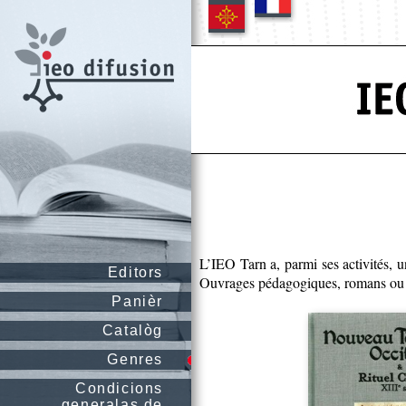
L’IEO Tarn a, parmi ses activités, u
Editors
Ouvrages pédagogiques, romans ou l
Panièr
Catalòg
Genres
Condicions
generalas de