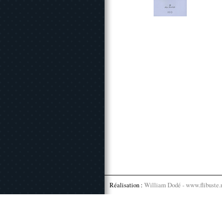
Réalisation :
William Dodé - www.flibuste.