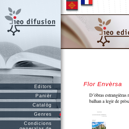
Flor Envèrsa
Editors
D’òbras estrangièras 
Panièr
balhan a legir de prò
Catalòg
Genres
Condicions
generalas de