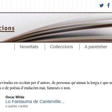
Noveltats
Colleccions
A pareisher
reviradas en occitan per d’autors, de personas qu’aiman la lenga e que n
sa o de poësia d’endacòm mai, famoses o non.
Oscar Wilde
Lo Fantauma de Canterville...
e autres contes