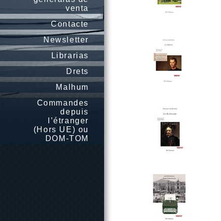
venta
Contacte
Newsletter
Librarias
Drets
Malhum
Commandes
depuis
l’étranger
(Hors UE) ou
DOM-TOM