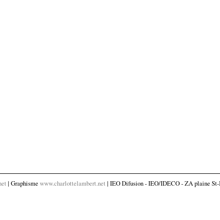
net
| Graphisme
www.charlottelambert.net
| IEO Difusion - IEO/IDECO - ZA plaine St-