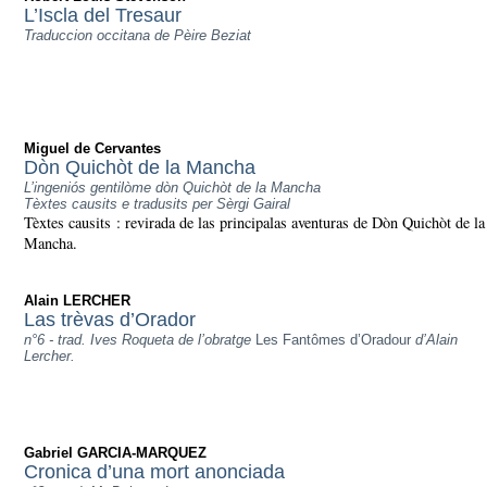
L’Iscla del Tresaur
Traduccion occitana de Pèire Beziat
Miguel de Cervantes
Dòn Quichòt de la Mancha
L’ingeniós gentilòme dòn Quichòt de la Mancha
Tèxtes causits e tradusits per Sèrgi Gairal
Tèxtes causits : revirada de las principalas aventuras de Dòn Quichòt de la
Mancha.
Alain LERCHER
Las trèvas d’Orador
n°6 - trad. Ives Roqueta de l’obratge
Les Fantômes d’Oradour
d’Alain
Lercher.
Gabriel GARCIA-MARQUEZ
Cronica d’una mort anonciada