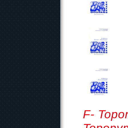
F- Topon
Toponym