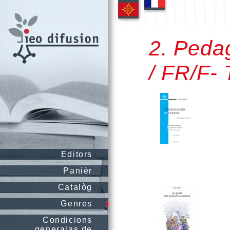
2. Peda
/ FR/F-
Editors
Panièr
Catalòg
Genres
Condicions
generalas de